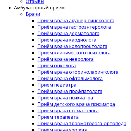
Отзывы
Амбулаторный прием
Врачи
Приём врача акушер-гинеколога
Приём врача гастроэнтеролога
Приём врача дерматолога
Приём врача кардиолога
Приём врача колопроктолога
Приём клинического психолога
Приём врача невролога
Прием онколога
Приём врача оториноларинголога
Приём врача офтальмолога
Приём педиатра
Приём врача профпатолога
Приём врача психиатра
Приём детского врача психиатра
Приём врача стоматолога
Прием терапевта
Приём врача травматолога-ортопеда
Приём врача уролога