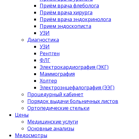
Приём врача флеболога
Приём врача хирурга
Приём врача эндокринолога
Прием эндоскописта
УЗИ
Диагностика
УЗИ
Рентген
ФЛГ
Электрокардиография (ЭКГ)
Маммография
Холтер
Электроэнцефалография (ЭЭГ)
Процедурный кабинет
Порядок выдачи больничных листов
Ортопедические стельки
Цены
Медицинские услуги
Основные анализы
Медосмотры