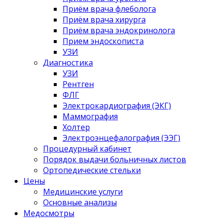
Приём врача флеболога
Приём врача хирурга
Приём врача эндокринолога
Прием эндоскописта
УЗИ
Диагностика
УЗИ
Рентген
ФЛГ
Электрокардиография (ЭКГ)
Маммография
Холтер
Электроэнцефалография (ЭЭГ)
Процедурный кабинет
Порядок выдачи больничных листов
Ортопедические стельки
Цены
Медицинские услуги
Основные анализы
Медосмотры