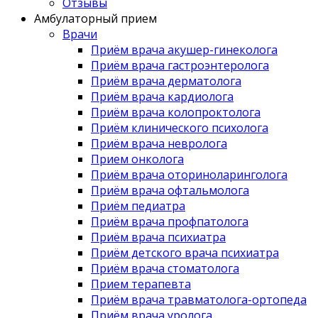
Отзывы
Амбулаторный прием
Врачи
Приём врача акушер-гинеколога
Приём врача гастроэнтеролога
Приём врача дерматолога
Приём врача кардиолога
Приём врача колопроктолога
Приём клинического психолога
Приём врача невролога
Прием онколога
Приём врача оториноларинголога
Приём врача офтальмолога
Приём педиатра
Приём врача профпатолога
Приём врача психиатра
Приём детского врача психиатра
Приём врача стоматолога
Прием терапевта
Приём врача травматолога-ортопеда
Приём врача уролога