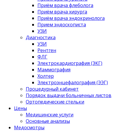
Приём врача флеболога
Приём врача хирурга
Приём врача эндокринолога
Прием эндоскописта
УЗИ
Диагностика
УЗИ
Рентген
ФЛГ
Электрокардиография (ЭКГ)
Маммография
Холтер
Электроэнцефалография (ЭЭГ)
Процедурный кабинет
Порядок выдачи больничных листов
Ортопедические стельки
Цены
Медицинские услуги
Основные анализы
Медосмотры