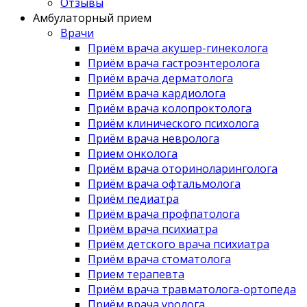
Отзывы
Амбулаторный прием
Врачи
Приём врача акушер-гинеколога
Приём врача гастроэнтеролога
Приём врача дерматолога
Приём врача кардиолога
Приём врача колопроктолога
Приём клинического психолога
Приём врача невролога
Прием онколога
Приём врача оториноларинголога
Приём врача офтальмолога
Приём педиатра
Приём врача профпатолога
Приём врача психиатра
Приём детского врача психиатра
Приём врача стоматолога
Прием терапевта
Приём врача травматолога-ортопеда
Приём врача уролога