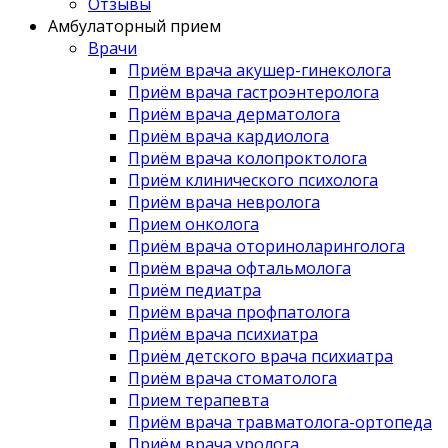
Отзывы
Амбулаторный прием
Врачи
Приём врача акушер-гинеколога
Приём врача гастроэнтеролога
Приём врача дерматолога
Приём врача кардиолога
Приём врача колопроктолога
Приём клинического психолога
Приём врача невролога
Прием онколога
Приём врача оториноларинголога
Приём врача офтальмолога
Приём педиатра
Приём врача профпатолога
Приём врача психиатра
Приём детского врача психиатра
Приём врача стоматолога
Прием терапевта
Приём врача травматолога-ортопеда
Приём врача уролога