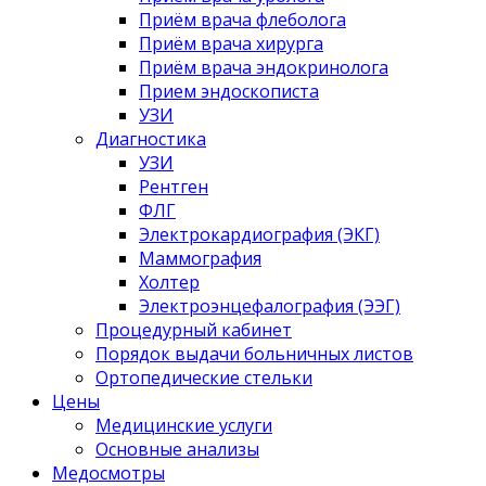
Приём врача флеболога
Приём врача хирурга
Приём врача эндокринолога
Прием эндоскописта
УЗИ
Диагностика
УЗИ
Рентген
ФЛГ
Электрокардиография (ЭКГ)
Маммография
Холтер
Электроэнцефалография (ЭЭГ)
Процедурный кабинет
Порядок выдачи больничных листов
Ортопедические стельки
Цены
Медицинские услуги
Основные анализы
Медосмотры