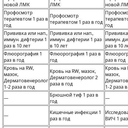
новой ЛМК
ЛМК
новой Л
Профосмотр
Профосм
Профосмотр
терапевтом 1 раз в
терапевто
терапевтом 1 раз в год
год
год
Прививка или нап.,
Прививка или нап.,
Прививка 
иммун. дифтерии 1
иммун. дифтерии 1 раз
иммун. ди
раз в 10 лет
в 10 лет
раз в 10 л
Флюорография 1
Флюорография 1 раз в
Флюорогр
раз в год
год
раз в год
Кровь на RW,
Кровь на 
Кровь на RW, мазок,
мазок,
мазок,
Дерматовенеролог 2
Дерматовенеролог
Дерматов
раза в год
1-2 раза в год
1-2 раза в
Брюшной тиф 1 раз в
—
—
год
Кишечные инфекции 1
Исследов
—
раз в год
ВИЧ 1 раз