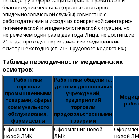
по надзору в сфере защиты прав потребителей и
благополучия человека (органы санитарно-
эпидемиологической службы) совместно с
работодателями и исходя из конкретной санитарно-
гигиенической и эпидемиологической ситуации, но
не реже чем один раз в два года. Лица, не достигшие
21 года, проходят периодические медицинские
осмотры ежегодно (ст. 213 Трудового кодекса РФ).
Таблица периодичности медицинских
осмотров:
Работники
Работники общепита,
торговли
детских дошкольных
промышленными
учреждений,
Медиц
товарами, сферы
предприятий
рабо
коммунального
торговли
обслуживания,
продовольственными
фармацевты
товарами
Оформление
Оформление новой
Оформле
новой ЛМК
ЛМК
новой Л