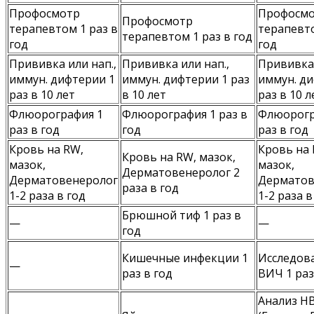
Профосмотр
Профосм
Профосмотр
терапевтом 1 раз в
терапевто
терапевтом 1 раз в год
год
год
Прививка или нап.,
Прививка или нап.,
Прививка 
иммун. дифтерии 1
иммун. дифтерии 1 раз
иммун. ди
раз в 10 лет
в 10 лет
раз в 10 л
Флюорография 1
Флюорография 1 раз в
Флюорогр
раз в год
год
раз в год
Кровь на RW,
Кровь на 
Кровь на RW, мазок,
мазок,
мазок,
Дерматовенеролог 2
Дерматовенеролог
Дерматов
раза в год
1-2 раза в год
1-2 раза в
Брюшной тиф 1 раз в
—
—
год
Кишечные инфекции 1
Исследов
—
раз в год
ВИЧ 1 раз
Анализ H