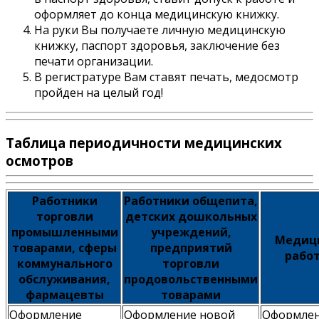
оформляет до конца медицинскую книжку.
На руки Вы получаете личную медицинскую
книжку, паспорт здоровья, заключение без
печати организации.
В регистратуре Вам ставят печать, медосмотр
пройден на целый год!
Таблица периодичности медицинских
осмотров
Работники
Работники общепита,
торговли
детских дошкольных
промышленными
учреждений,
Медиц
товарами, сферы
предприятий
рабо
коммунального
торговли
обслуживания,
продовольственными
фармацевты
товарами
Оформление
Оформление новой
Оформле