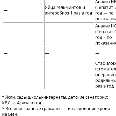
Анализ H
Яйца гельминтов и
(Гепатит В
—
энтеробиоз 1 раз в год
год — по
показани
Анализ H
(Гепатит С
—
—
год – по
показани
—
—
—
Стафилок
(стоматол
—
—
операцио
родильны
раз в год
* Ясли, сады,школы-интернаты, детские санатории:
КВД — 4 раза в год.
* Все иностранные граждане — исследование крови
на ВИЧ.