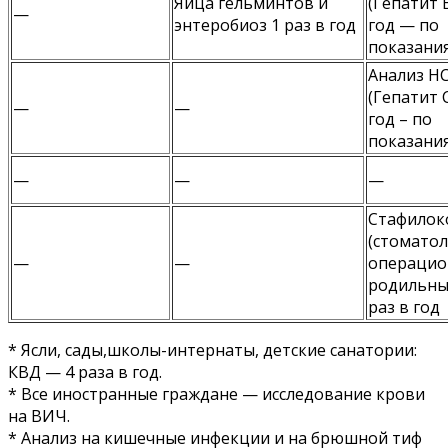
Яйца гельминтов и
(Гепатит В
—
энтеробиоз 1 раз в год
год — по
показани
Анализ H
(Гепатит С
—
—
год – по
показани
—
—
—
Стафилок
(стоматол
—
—
операцио
родильны
раз в год
* Ясли, сады,школы-интернаты, детские санатории:
КВД — 4 раза в год.
* Все иностранные граждане — исследование крови
на ВИЧ.
* Анализ на кишечные инфекции и на брюшной тиф